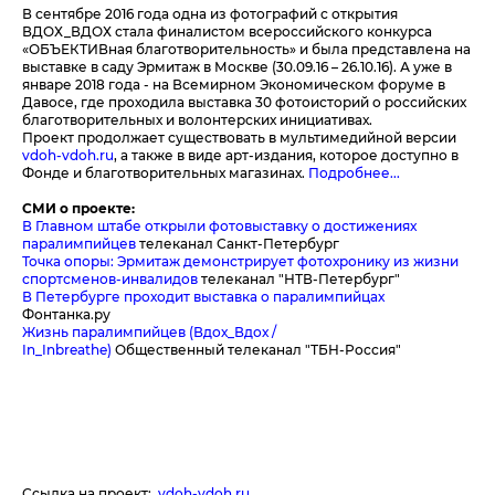
В сентябре 2016 года одна из фотографий с открытия
ВДОХ_ВДОХ стала финалистом всероссийского конкурса
«ОБЪЕКТИВная благотворительность» и была представлена на
выставке в саду Эрмитаж в Москве (30.09.16 – 26.10.16). А уже в
январе 2018 года - на Всемирном Экономическом форуме в
Давосе, где проходила выставка 30 фотоисторий о российских
благотворительных и волонтерских инициативах.
Проект продолжает существовать в мультимедийной версии
vdoh-vdoh.ru
, а также в виде арт-издания, которое доступно в
Фонде и благотворительных магазинах.
Подробнее...
СМИ о проекте:
В Главном штабе открыли фотовыставку о достижениях
паралимпийцев
телеканал
Санкт-Петербург
Точка опоры: Эрмитаж демонстрирует фотохронику из жизни
спортсменов-инвалидов
телеканал
"НТВ-Петербург"
В Петербурге проходит выставка о паралимпийцах
Фонтанка.ру
Жизнь паралимпийцев (Вдох_Вдох /
In_Inbreathe)
Общественный телеканал "ТБН-Россия"
Ссылка на проект:
vdoh-vdoh.ru