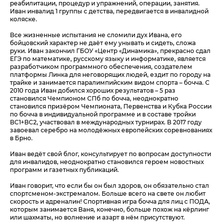
реабилитации, процедур и упражнений, операции, занятия.
Иван инвалид 1 группы с детства, передвигается в инвалидной
коляске.
Все жизненные испытания не сломили дух Ивана, его
бойцовский характер не даёт ему унывать и сидеть, сложа
руки. Иван закончил ГБОУ «Центр «Динамика», прекрасно сдал
ЕГЭ по математике, русскому языку и информатике, является
разработчиком программного обеспечения, создателем
платформы Линка для неговорящих людей, ездит по городу на
трайке и занимается паралимпийским видом спорта – бочча. С
2010 года Иван добился хороших результатов – 5 раз
становился Чемпионом СПб по бочча, неоднократно
становился призёром Чемпионата, Первенства и Кубка России
по бочча в индивидуальной программе и в составе тройки
ВС1+ВС2, участвовал в международных турнирах. В 2017 году
завоевал серебро на молодёжных европейских соревнованиях
в Брно.
Иван ведёт свой блог, консультирует по вопросам доступности
для инвалидов, неоднократно становился героем новостных
программ и газетных публикаций.
Иван говорит, что если бы он был здоров, он обязательно стал
спортсменом-экстремалом. Больше всего на свете он любит
скорость и адреналин! Спортивная игра бочча для лиц с ПОДА,
которым занимается Ваня, конечно, больше похож на кёрлинг
или шахматы, но волнение и азарт в нём присутствуют.