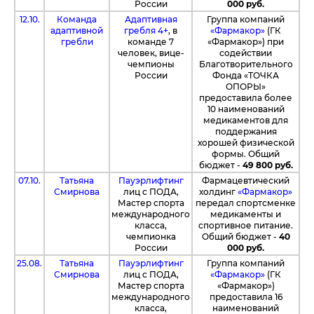
России
000 руб.
12.10.
Команда
Адаптивная
Группа компаний
адаптивной
гребля 4+
, в
«Фармакор»
(ГК
гребли
команде 7
«Фармакор») при
человек, вице-
содействии
чемпионы
Благотворительного
России
Фонда «ТОЧКА
ОПОРЫ»
предоставила более
10 наименований
медикаментов для
поддержания
хорошей физической
формы. Общий
бюджет -
49 800 руб.
07.10.
Татьяна
Пауэрлифтинг
Фармацевтический
Смирнова
лиц c ПОДА,
холдинг
«Фармакор»
Мастер спорта
передал спортсменке
международного
медикаменты и
класса,
спортивное питание.
чемпионка
Общий бюджет -
40
России
000 руб.
25.08.
Татьяна
Пауэрлифтинг
Группа компаний
Смирнова
лиц c ПОДА,
«Фармакор»
(ГК
Мастер спорта
«Фармакор»)
международного
предоставила 16
класса,
наименований