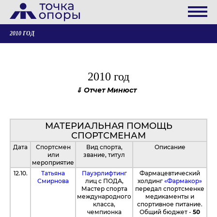
2010 ГОД
2010 год
Отчет Минюст
МАТЕРИАЛЬНАЯ ПОМОЩЬ
СПОРТСМЕНАМ
Дата
Спортсмен
Вид спорта,
Описание
или
звание, титул
мероприятие
12.10.
Татьяна
Пауэрлифтинг
Фармацевтический
Смирнова
лиц c ПОДА,
холдинг
«Фармакор»
Мастер спорта
передал спортсменке
международного
медикаменты и
класса,
спортивное питание.
чемпионка
Общий бюджет -
50