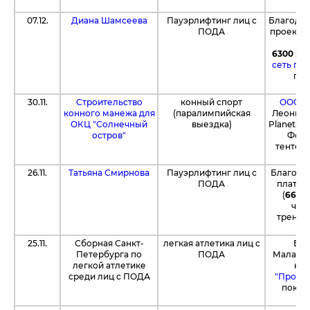
07.12.
Диана Шамсеева
Пауэрлифтинг лиц с
Благодар
ПОДА
проекта 
Фо
6300 ру
сеть ги
пре
30.11.
Строительство
конный спорт
ООО «
конного манежа для
(паралимпийская
Леонид 
ОКЦ "Солнечный
выездка)
Planeta.
остров"
Фон
тентово
26.11.
Татьяна Смирнова
Пауэрлифтинг лиц с
Благода
ПОДА
платфо
(
6665
час
тренир
25.11.
Сборная Санкт-
легкая атлетика лиц с
Бла
Петербурга по
ПОДА
Малафее
легкой атлетике
на 
среди лиц с ПОДА
"Прода
покуп