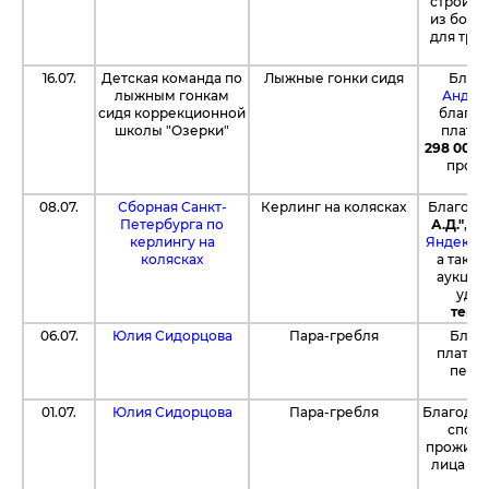
строите
из боко
для тре
16.07.
Детская команда по
Лыжные гонки сидя
Благ
лыжным гонкам
Андре
сидя коррекционной
благот
школы "Озерки"
платф
298 000 
профе
08.07.
Сборная Санкт-
Керлинг на колясках
Благода
Петербурга по
А.Д."
, п
керлингу на
Яндекс.
колясках
а такж
аукцио
удал
терм
06.07.
Юлия Сидорцова
Пара-гребля
Благо
платф
пере
01.07.
Юлия Сидорцова
Пара-гребля
Благода
спор
прожива
лица (т