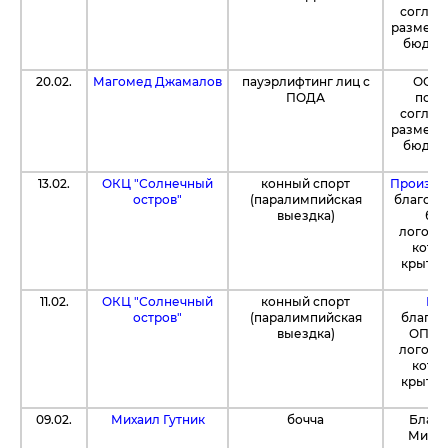
соглас
размер
бюджет
20.02.
Магомед Джамалов
пауэрлифтинг лиц с
ООО 
ПОДА
подд
соглас
размер
бюджет
13.02.
ОКЦ "Солнечный
конный спорт
Произво
остров"
(паралимпийская
благотв
выездка)
без
логоти
кото
крытог
11.02.
ОКЦ "Солнечный
конный спорт
РГ 
остров"
(паралимпийская
благот
выездка)
ОПОРЫ
логоти
кото
крытог
09.02.
Михаил Гутник
бочча
Благо
Михаи