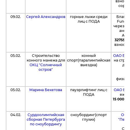
взносы
сорев
09.02.
Сергей Александров
горные лыжи среди
Благод
лиц с ПОДА
Fund4s
через се
анон
Але
32755 р
взносов
К
05.02.
Строительство
конный
ОАО Бан
конного манежа для
спорт(паралимпийская
на стро
ОКЦ "Солнечный
выездка)
для
остров"
тр
сп
физиче
05.02.
Марина Бекетова
пауэрлифтинг лиц с
ОАО Бан
ПОДА
ежем
15 000 р
д
04.02.
Сурдоолимпийская
сноубординг(спорт
ООО 
сборная Петербурга
глухих)
"Петр
по сноубордингу
п
Сур