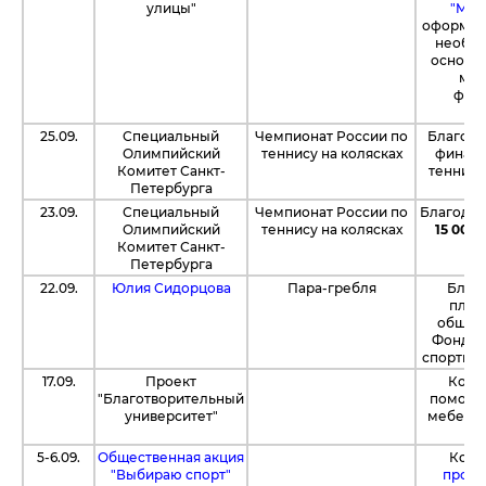
улицы"
"Mega
оформит
необхо
основе 
мар
фест
25.09.
Специальный
Чемпионат России по
Благод
Олимпийский
теннису на колясках
финанс
Комитет Санкт-
теннисн
Петербурга
23.09.
Специальный
Чемпионат России по
Благода
Олимпийский
теннису на колясках
15 000
Комитет Санкт-
Петербурга
22.09.
Юлия Сидорцова
Пара-гребля
Благо
плат
общес
Фонду 
спортивн
17.09.
Проект
Комп
"Благотворительный
помощь
университет"
мебели 
Ми
5-6.09.
Общественная акция
Ком
"Выбираю спорт"
проек