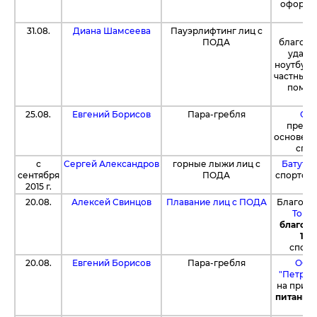
оформит
31.08.
Диана Шамсеева
Пауэрлифтинг лиц с
Бл
ПОДА
благотв
удало
ноутбук 
частный 
помог
25.08.
Евгений Борисов
Пара-гребля
Спо
предо
основе н
спор
с
Сергей Александров
горные лыжи лиц с
Батутны
сентября
ПОДА
спортсме
2015 г.
20.08.
Алексей Свинцов
Плавание лиц с ПОДА
Благода
Торг
благотв
155
спор
20.08.
Евгений Борисов
Пара-гребля
ООО 
"Петров
на прио
питания