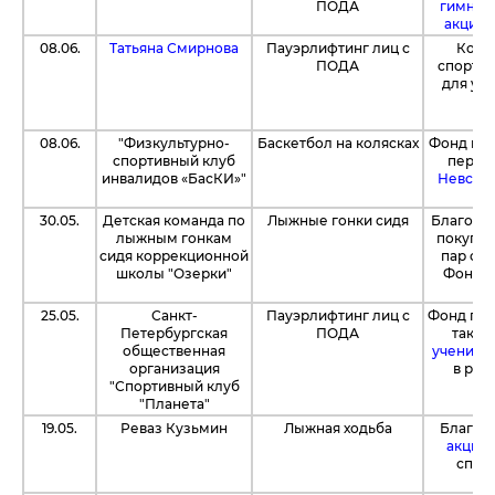
ПОДА
гимнази
акции 
08.06.
Татьяна Смирнова
Пауэрлифтинг лиц с
Комп
ПОДА
спортс
для уч
пр
п
08.06.
"Физкультурно-
Баскетбол на колясках
Фонд пер
спортивный клуб
перед
инвалидов «БасКИ»"
Невског
30.05.
Детская команда по
Лыжные гонки сидя
Благода
лыжным гонкам
покупку
сидя коррекционной
пар сал
школы "Озерки"
Фонд
1
25.05.
Санкт-
Пауэрлифтинг лиц с
Фонд пер
Петербургская
ПОДА
такж
общественная
ученикам
организация
в рам
"Спортивный клуб
"Планета"
19.05.
Реваз Кузьмин
Лыжная ходьба
Благода
акции 
спор