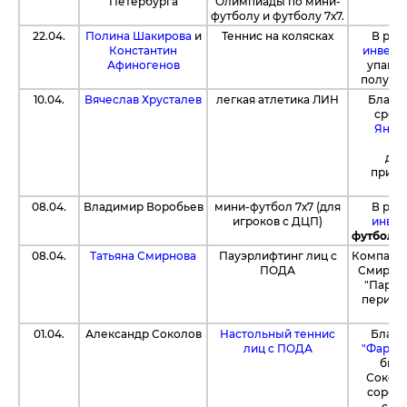
Петербурга
Олимпиады по мини-
футболу и футболу 7х7.
22.04.
Полина Шакирова
и
Теннис на колясках
В рам
Константин
инвент
Афиногенов
упаков
получен
10.04.
Вячеслав Хрусталев
легкая атлетика ЛИН
Благо
средс
Янде
пе
доп
приоб
08.04.
Владимир Воробьев
мини-футбол 7х7 (для
В рам
игроков с ДЦП)
инвен
футбольн
08.04.
Татьяна Смирнова
Пауэрлифтинг лиц с
Компани
ПОДА
Смирнов
"Парал
период
ч
01.04.
Александр Соколов
Настольный теннис
Благо
лиц с ПОДА
"Фарма
биле
Соколо
соревн
сред