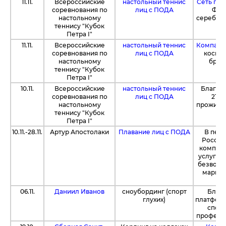
11.11.
Всероссийские
настольный теннис
Сеть гал
соревнования по
лиц с ПОДА
Фон
настольному
серебря
теннису "Кубок
Петра I"
11.11.
Всероссийские
настольный теннис
Компания
соревнования по
лиц с ПОДА
космет
настольному
брон
теннису "Кубок
Петра I"
10.11.
Всероссийские
настольный теннис
Благод
соревнования по
лиц с ПОДА
2183
настольному
проживан
теннису "Кубок
Петра I"
10.11.-28.11.
Артур Апостолаки
Плавание лиц с ПОДА
В пери
России 
компан
услуги 
безвозм
маршру
Гав
06.11.
Даниил Иванов
сноубординг (спорт
Благо
глухих)
платформ
спорт
професси