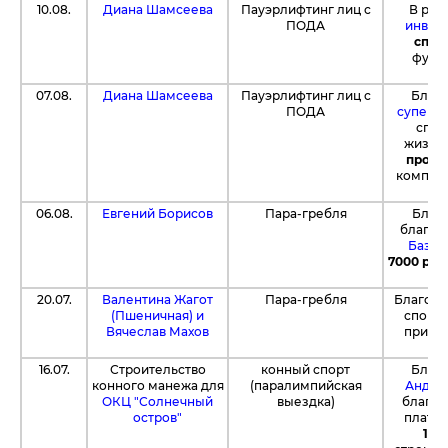
10.08.
Диана Шамсеева
Пауэрлифтинг лиц с
В рам
ПОДА
инвен
спор
футбо
07.08.
Диана Шамсеева
Пауэрлифтинг лиц с
Благ
ПОДА
суперма
спор
жизне
проду
компан
06.08.
Евгений Борисов
Пара-гребля
Благо
благот
Базар
7000 руб
20.07.
Валентина Жагот
Пара-гребля
Благод
(Пшеничная) и
спорт
Вячеслав Махов
приоб
16.07.
Строительство
конный спорт
Благ
конного манежа для
(паралимпийская
Андре
ОКЦ "Солнечный
выездка)
благот
остров"
платф
176