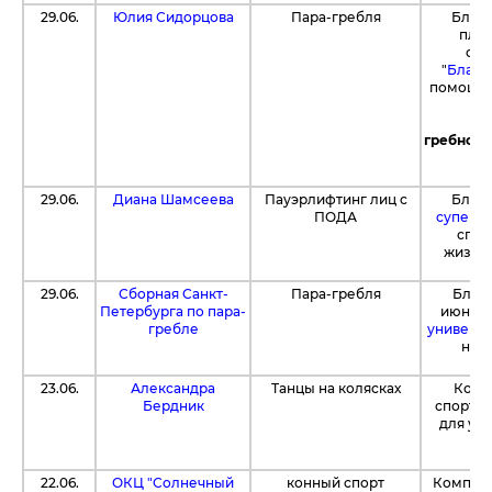
29.06.
Юлия Сидорцова
Пара-гребля
Благо
пла
соб
"
Благо
помощью
гребной 
Сп
29.06.
Диана Шамсеева
Пауэрлифтинг лиц с
Благ
ПОДА
суперма
спор
жизне
29.06.
Сборная Санкт-
Пара-гребля
Благо
Петербурга по пара-
июньск
гребле
универси
нео
23.06.
Александра
Танцы на колясках
Комп
Бердник
спортс
для уч
пр
п
22.06.
ОКЦ "Солнечный
конный спорт
Компан