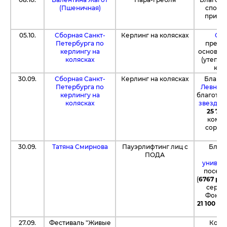
(Пшеничная)
спорт
приоб
05.10.
Сборная Санкт-
Керлинг на колясках
Спо
Петербурга по
предо
керлингу на
основе 
колясках
(утепле
ком
30.09.
Сборная Санкт-
Керлинг на колясках
Благод
Петербурга по
Левнев
керлингу на
благотво
колясках
звезды"
25 76
коман
соревн
(
30.09.
Татяна Смирнова
Пауэрлифтинг лиц с
Благо
ПОДА
л
универ
посети
(
6767 ру
серви
Фонду
21 100 р
27.09.
Фестиваль "Живые
Комп