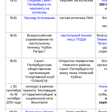
19.10.
Сборная Санкт-
Керлинг на колясках
Компа
Петербурга по
250 000
керлингу на
коля
колясках
19.10.
Леонид Устюжанин
легкая атлетика ЛИН
Благо
сп
необх
16.10.
Всероссийские
настольный теннис
Благодар
соревнования по
лиц с ПОДА
Левневу
настольному
"Благотв
теннису "Кубок
удало
Петра I"
соревнов
16.10.
Санкт-
Открытое первенство
Благо
Петербургская
Невского района
организа
общественная
Санкт-Петербурга по
года
организация
жиму лежа «Невский
"Спортивный клуб
Кубок»
"ПЛАНЕТА"
с 30
конкурс в рамках
Комапан
сентября
проекта "Мотивация
осно
по 16
от паралимпийцев" в
победит
октября
социальной сети
карт
2015 года
Вконтакте
сертифи
08.10.
Валентина Жагот
Пара-гребля
Благод