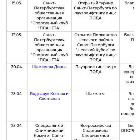
15.05.
Санкт-
Открытый турнир
Благод
Петербургская
Санкт-Петербурга по
тур
общественная
пауэрлифтингу лиц с
организация
ПОДА
"Спортивный клуб
"ПЛАНЕТА"
13.05.
Санкт-
Отрытое Первенство
Благод
Петербургская
Невского района
Перв
общественная
Санкт-Петербурга
организация
"Невский Кубок" по
"Спортивный клуб
пауэрлифтингу лиц с
"ПЛАНЕТА"
ПОДА
30.04.
Шамсеева Диана
Пауэрлифтинг лиц с
Благ
ПОДА
суперма
спор
жизне
23.04.
Боднарук Ксения
и
Шахматы
Благо
Святослав
плат
допо
Бодн
поездку 
П
23.04.
Специальный
Всероссийская
Благ
Олимпийский
Спартакиада
ОПОРЫ" 
Комитет Санкт-
Специальной