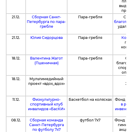
плат
выдел
приоб
21.12.
Сборная Санкт-
Пара-гребля
С по
Петербурга по пара-
благотво
гребле
удалос
ле
21.12.
Юлия Сидорцова
Пара-гребля
Компа
пре
конта
18.12.
Валентина Жагот
Пара-гребля
С п
(Пшеничная)
благотв
спорт
опла
18.12.
Мультимедийный
ОА
проект «вдох_вдох»
300
фо
11.12.
Физкультурно-
Баскетбол на колясках
Фонд пер
спортивный клуб
в рам
инвалидов «БасКИ»
инвента
08.12.
Сборная команда
футбол 7х7
Фонд пер
Санкт-Петербурга
гимназ
по футболу 7х7
акции 