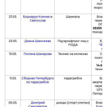
получ
морской
27.03.
Боднарук Ксения
и
Шахматы
Благо
Святослав
через 
ОПОР
29250 ру
поездку 
23.03.
Диана Шамсеева
Пауэрлифтинг лиц с
Бла
ПОДА
"Фар
лек
13.03.
Полина Шакирова
Теннис на колясках
С по
платфо
при
14 650
теннис
11.03.
Сборная Петербурга
парагребля
Благ
по парагребле
жертвова
через 
ОПОРЫ
Петербур
05.03.
Дмитрий
дзюдо (спорт слепых)
Благод
Самохвалов
Fund4s