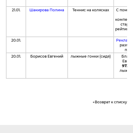
П
21.01.
Шакирова Полина
Теннис на колясках
С помощ
Fu
компенс
старт
рейтинго
20.01.
Рекламна
размес
пов
20.01.
Борисов Евгений
лыжные гонки (сидя)
Благо
Евге
9720 
лыжных
Возврат к списку