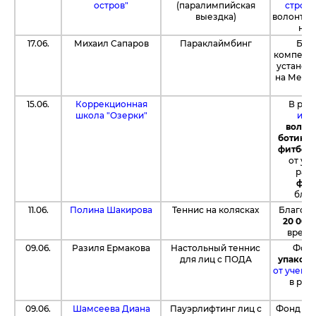
остров"
(паралимпийская
строит
выездка)
волонтер
на 
17.06.
Михаил Сапаров
Параклаймбинг
Бла
компенс
установ
на Межд
15.06.
Коррекционная
В рам
школа "Озерки"
инв
волей
ботинки
фитбол,
от уч
райо
фут
благ
11.06.
Полина Шакирова
Теннис на колясках
Благод
20 000
время
09.06.
Разиля Ермакова
Настольный теннис
Фонд
для лиц с ПОДА
упаковк
от учени
в рам
09.06.
Шамсеева Диана
Пауэрлифтинг лиц с
Фонд пе