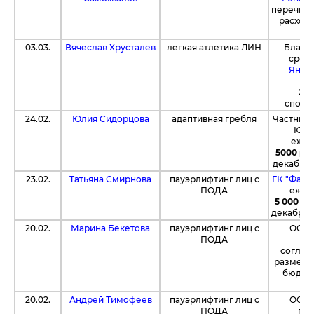
перечис
расходо
03.03.
Вячеслав Хрусталев
легкая атлетика ЛИН
Благо
средс
Янде
пе
28 
спорт
24.02.
Юлия Сидорцова
адаптивная гребля
Частный 
Юли
ежем
5000 ру
декабрь 
23.02.
Татьяна Смирнова
пауэрлифтинг лиц с
ГК "Фарм
ПОДА
ежем
5 000 р
декабрь 
20.02.
Марина Бекетова
пауэрлифтинг лиц с
ООО 
ПОДА
по
соглас
размер
бюджет
20.02.
Андрей Тимофеев
пауэрлифтинг лиц с
ООО 
ПОДА
под