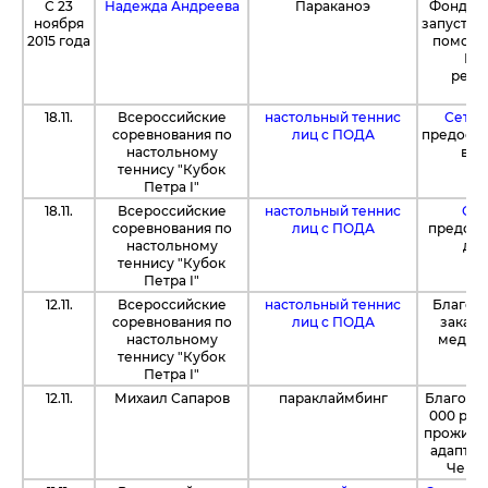
С 23
Надежда Андреева
Параканоэ
Фонд со
ноября
запустил
2015 года
помощи
Над
реаб
18.11.
Всероссийские
настольный теннис
Сеть 
соревнования по
лиц с ПОДА
предоста
настольному
вод
теннису "Кубок
Петра I"
18.11.
Всероссийские
настольный теннис
Спо
соревнования по
лиц с ПОДА
предост
настольному
для
теннису "Кубок
Петра I"
12.11.
Всероссийские
настольный теннис
Благод
соревнования по
лиц с ПОДА
заказа
настольному
медали
теннису "Кубок
Петра I"
12.11.
Михаил Сапаров
параклаймбинг
Благода
000 руб
проживан
адаптив
Чемпи