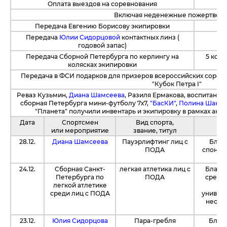
Оплата выездов на соревнования
Включая неденежные пожертвова
Передача Евгению Борисову экипировки
Передача
Юлии Сидорцовой
контактных линз (
годовой запас)
Передача Сборной Петербурга по керлингу на
5 комп
колясках экипировки
Передача в ФСИ подарков для призеров всероссийских сорев
"Кубок Петра I"
Реваз Кузьмин,
Диана Шамсеева
, Разиля Ермакова, воспитани
сборная Петербурга мини-футболу 7х7,
"БасКИ"
,
Полина Шакир
"Планета" получили инвентарь и экипировку в рамках акц
Дата
Спортсмен
Вид спорта,
или мероприятие
звание, титул
28.12.
Диана Шамсеева
Пауэрлифтинг лиц с
Благ
ПОДА
спонсо
24.12.
Сборная Санкт-
легкая атлетика лиц с
Благо
Петербурга по
ПОДА
средст
легкой атлетике
ле
среди лиц с ПОДА
универс
необх
23.12.
Юлия Сидорцова
Пара-гребля
Благо