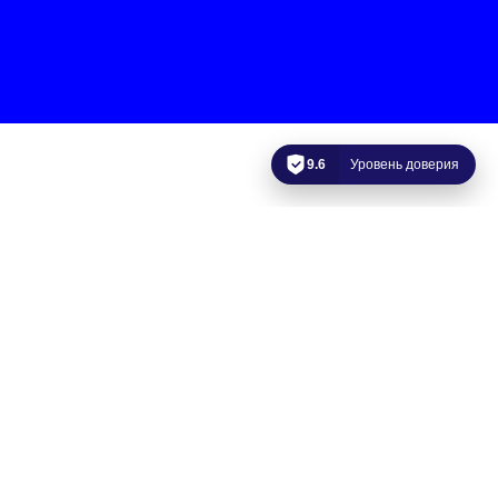
9.6
Уровень доверия
Керлинг на колясках
Контакты:
Центр кёрлинга
приглашает на тренировки лиц с ПОДА
Тренировки проходят по адресу:
СПб, Ириновский проспект, дом 40
Президент ФСКИ «Монолит»
Карпушина Анна Владимировна
Тел. 8 (921) 897-36-40
Е-mail:
Spb_Anita@Mail.ru
https://vk.com/club106850939