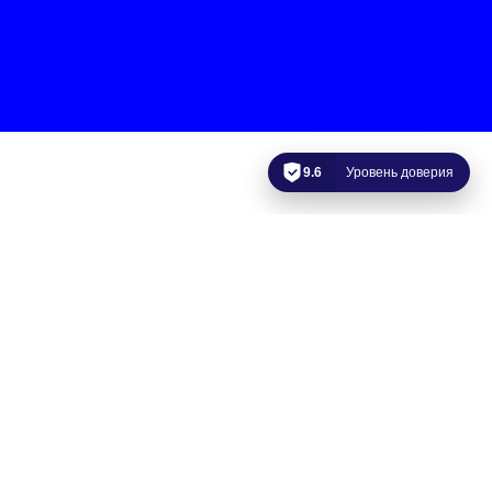
9.6
Уровень доверия
Следж-хоккей
Контакты:
ФГБУ СПб НИИФК
для лиц с ПОДА
Контакты:
Старший тренер сборной Санкт-Петербурга по следж-хоккею
для лиц с ПОДА
Иванов Андрей Васильевич
Тел. 8 (921) 971-33-02
e-mail:
and-rey_v@mail.ru
Детская секция -
Подробнее
.