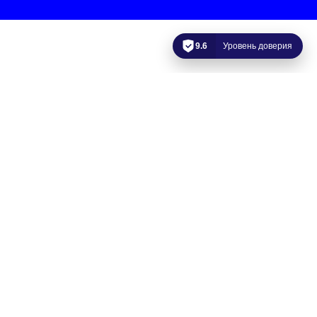
9.6
Уровень доверия
Картинг
Тренировки проходят в рамках проекта «Картинг без границ».
Это гоночная секция для людей с повреждением опорно-
двигательного аппарата, или гонки на картах с ручным
управлением.
Тренировки
б
есплатные
, проходят раз в неделю.
Записаться можно через
сообщество проекта Вконтакте
.
Адрес:
картодром Primo, ул. Магнитогорская 51, лит.Ю